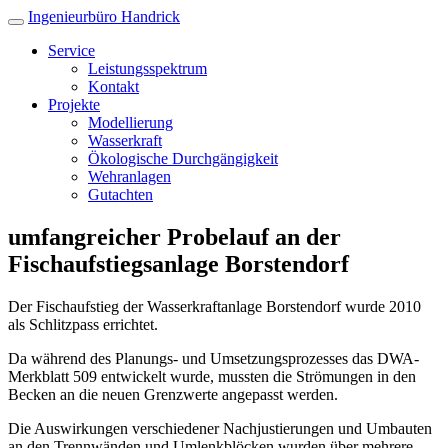
Ingenieurbüro Handrick
Service
Leistungsspektrum
Kontakt
Projekte
Modellierung
Wasserkraft
Ökologische Durchgängigkeit
Wehranlagen
Gutachten
umfangreicher Probelauf an der
Fischaufstiegsanlage Borstendorf
Der Fischaufstieg der Wasserkraftanlage Borstendorf wurde 2010
als Schlitzpass errichtet.
Da während des Planungs- und Umsetzungsprozesses das DWA-
Merkblatt 509 entwickelt wurde, mussten die Strömungen in den
Becken an die neuen Grenzwerte angepasst werden.
Die Auswirkungen verschiedener Nachjustierungen und Umbauten
an den Trennwänden und Umlenkblöcken wurden über mehrere