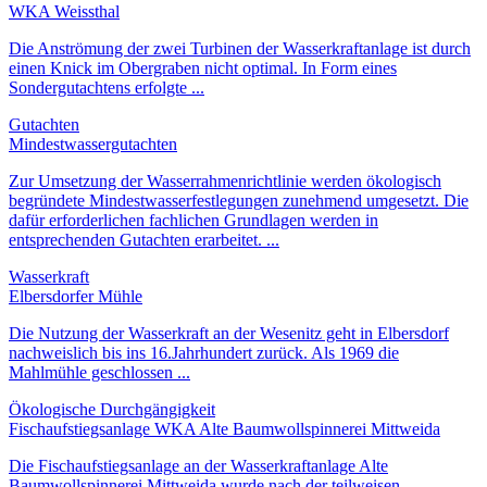
WKA Weissthal
Die Anströmung der zwei Turbinen der Wasserkraftanlage ist durch
einen Knick im Obergraben nicht optimal. In Form eines
Sondergutachtens erfolgte ...
Gutachten
Mindestwassergutachten
Zur Umsetzung der Wasserrahmenrichtlinie werden ökologisch
begründete Mindestwasserfestlegungen zunehmend umgesetzt. Die
dafür erforderlichen fachlichen Grundlagen werden in
entsprechenden Gutachten erarbeitet. ...
Wasserkraft
Elbersdorfer Mühle
Die Nutzung der Wasserkraft an der Wesenitz geht in Elbersdorf
nachweislich bis ins 16.Jahrhundert zurück. Als 1969 die
Mahlmühle geschlossen ...
Ökologische Durchgängigkeit
Fischaufstiegsanlage WKA Alte Baumwollspinnerei Mittweida
Die Fischaufstiegsanlage an der Wasserkraftanlage Alte
Baumwollspinnerei Mittweida wurde nach der teilweisen